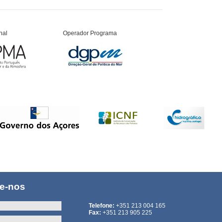
nal
Operador Programa
te-nos
Telefone:
+351 213 004 165
Fax:
+351 213 905 225