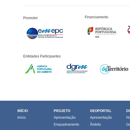
Financiamento
Promotor
Entidades Participantes
INÍCIO
PROJETO
GEOPORTAL
D
Início
Apresentação
Apresentação
No
Enquadramento
Âmbito
Ga