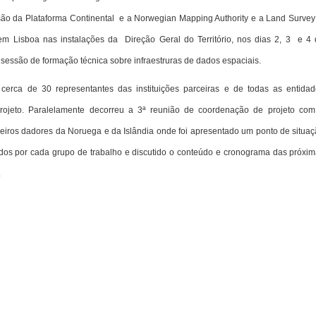
ão da Plataforma Continental e a Norwegian Mapping Authority e a Land Survey
 em Lisboa nas instalações da Direção Geral do Território, nos dias 2, 3 e 4
sessão de formação técnica sobre infraestruras de dados espaciais.
 cerca de 30 representantes das instituições parceiras e de todas as entida
rojeto. Paralelamente decorreu a 3ª reunião de coordenação de projeto co
ceiros dadores da Noruega e da Islândia onde foi apresentado um ponto de situa
ados por cada grupo de trabalho e discutido o conteúdo e cronograma das próxi
.