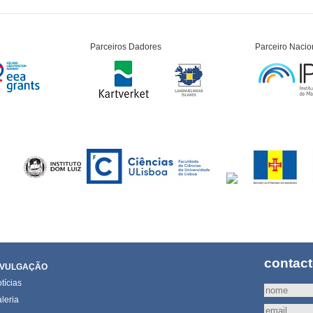
Parceiros Dadores
Parceiro Nacio
contac
IVULGAÇÃO
tícias
leria