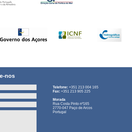
te-nos
Telefone:
+351 213 004 165
Fax:
+351 213 905 225
Morada
Rua Costa Pinto nº165
2770-047 Paço de Arcos
Portugal