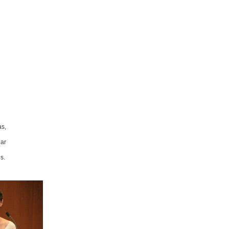
as,
har
s.