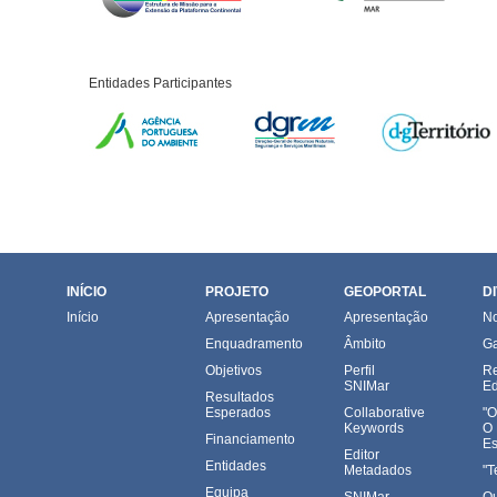
Entidades Participantes
INÍCIO
PROJETO
GEOPORTAL
D
Início
Apresentação
Apresentação
No
Enquadramento
Âmbito
Ga
Objetivos
Perfil
Re
SNIMar
Ed
Resultados
Esperados
Collaborative
"O
Keywords
O
Financiamento
Es
Editor
Entidades
Metadados
"T
Equipa