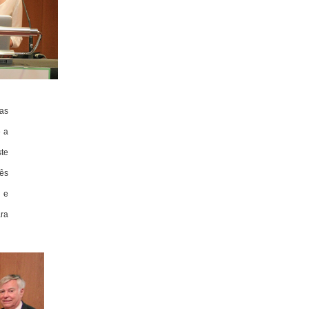
mas
e a
ste
nês
o e
ara