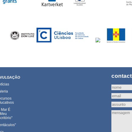
contac
IVULGAÇÃO
tícias
leria
cursos
ucativos
 Mar É
 Meu
critório"
entáculos"