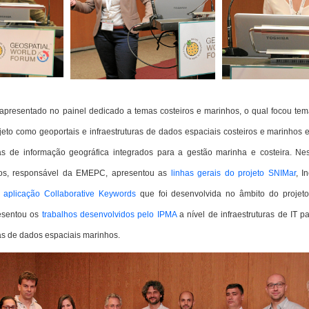
 apresentado no painel dedicado a temas costeiros e marinhos, o qual focou te
jeto como geoportais e infraestruturas de dados espaciais costeiros e marinhos 
as de informação geográfica integrados para a gestão marinha e costeira. Ne
pos, responsável da EMEPC, apresentou as
linhas gerais do projeto SNIMar
, I
a
aplicação Collaborative Keywords
que foi desenvolvida no âmbito do projet
esentou os
trabalhos desenvolvidos pelo IPMA
a nível de infraestruturas de IT p
ras de dados espaciais marinhos.