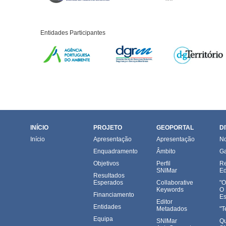
Entidades Participantes
INÍCIO
PROJETO
GEOPORTAL
D
Início
Apresentação
Apresentação
No
Enquadramento
Âmbito
Ga
Objetivos
Perfil
Re
SNIMar
Ed
Resultados
Esperados
Collaborative
"O
Keywords
O
Financiamento
Es
Editor
Entidades
Metadados
"T
Equipa
SNIMar
Qu