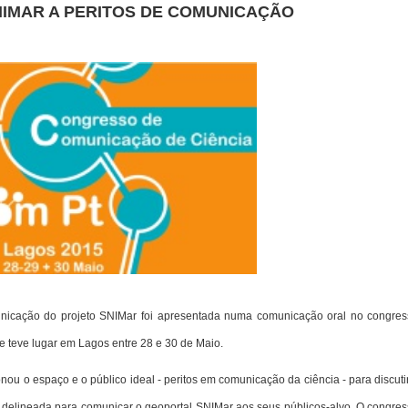
IMAR A PERITOS DE COMUNICAÇÃO
unicação do projeto SNIMar foi apresentada numa comunicação oral no congre
ue teve lugar em Lagos entre 28 e 30 de Maio.
nou o espaço e o público ideal - peritos em comunicação da ciência - para discuti
a delineada para comunicar o geoportal SNIMar aos seus públicos-alvo. O congre