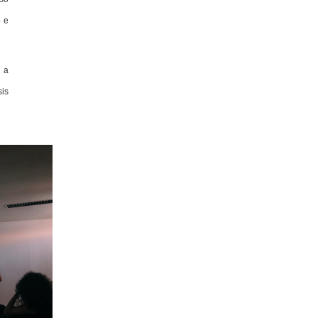
o e
o a
is