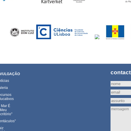
contac
IVULGAÇÃO
tícias
leria
cursos
ucativos
 Mar É
 Meu
critório"
entáculos"
iz