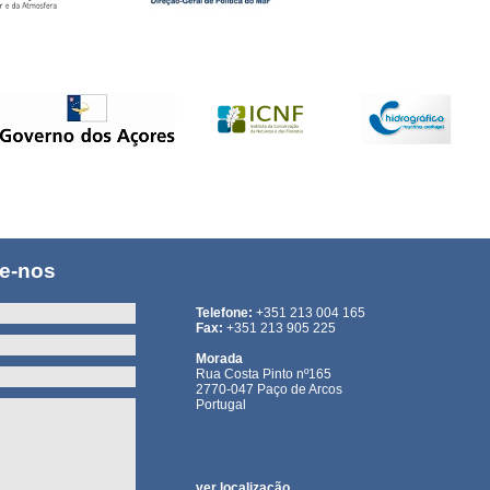
te-nos
Telefone:
+351 213 004 165
Fax:
+351 213 905 225
Morada
Rua Costa Pinto nº165
2770-047 Paço de Arcos
Portugal
ver localização